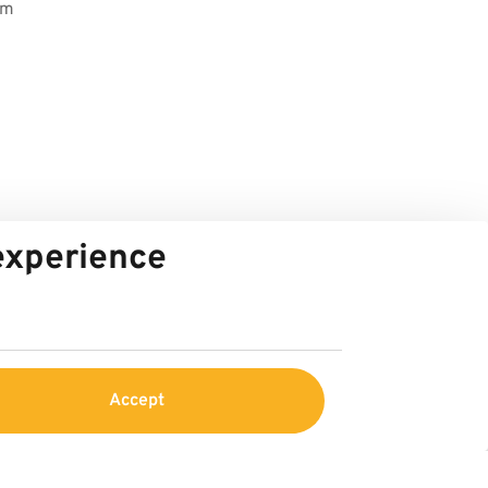
im
 experience
Accept
vice