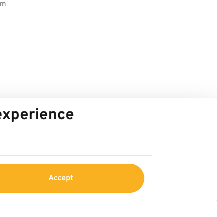
im
 experience
Accept
vice