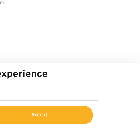
im
 experience
Accept
vice