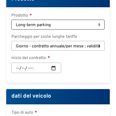
Deutsch
Croatian
Prodotto
Slovenian
Slovak
Parcheggio per soste lunghe tariffa
Serbian
inizio del contratto
inizio
del
contratto:
Data
dati del veicolo
Tipo di auto