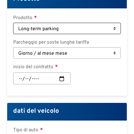
Deutsch
Croatian
Prodotto
Slovenian
Slovak
Parcheggio per soste lunghe tariffa
Serbian
inizio del contratto
inizio
del
contratto:
Data
dati del veicolo
Tipo di auto