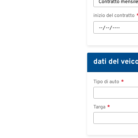
inizio del contratto
inizio
del
contratto:
Data
dati del veic
Tipo di auto
Targa