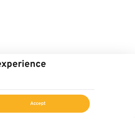
 experience
Accept
Service