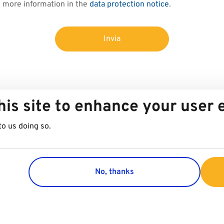
d more information in the
data protection notice
.
Invia
his site to enhance your user
to us doing so.
No, thanks
Group
Customer 
Company
Contact