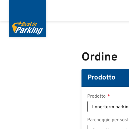
Salta
al
contenuto
principale
Ordine
Prodotto
Prodotto
Parcheggio per soste