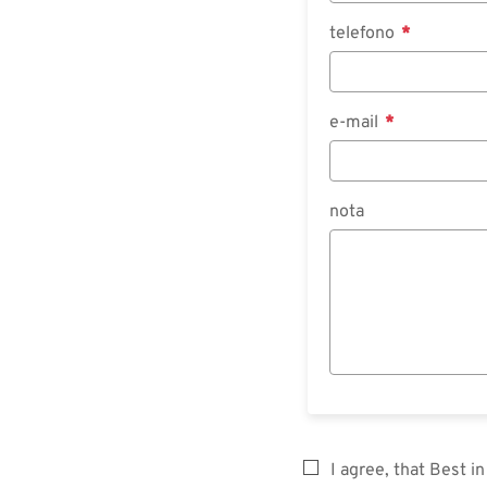
telefono
e-mail
nota
I agree, that Best 