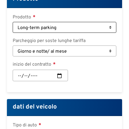
Deutsch
Croatian
Prodotto
Slovenian
Slovak
Parcheggio per soste lunghe tariffa
Serbian
inizio del contratto
inizio
del
contratto:
Data
dati del veicolo
Tipo di auto