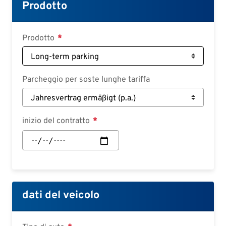
Croatian
Prodotto
Slovenian
Slovak
Prodotto
Serbian
Parcheggio per soste lunghe tariffa
inizio del contratto
inizio
del
contratto:
Data
dati del veicolo