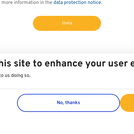
d more information in the
data protection notice
.
Invia
his site to enhance your user
to us doing so.
No, thanks
Group
Customer 
Company
Contact