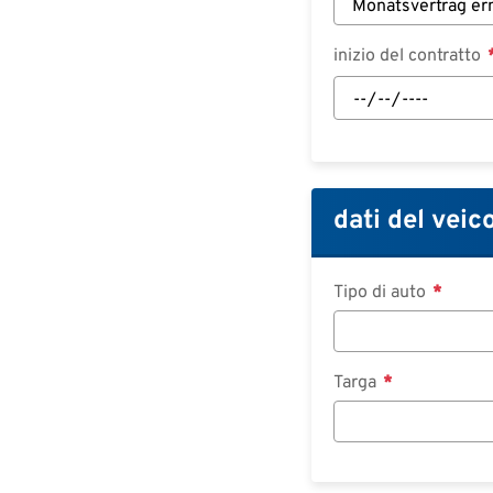
inizio del contratto
inizio
del
contratto:
Data
dati del veic
Tipo di auto
Targa