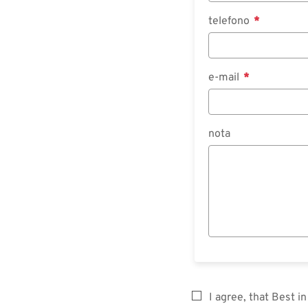
telefono
e-mail
nota
I agree, that Best 