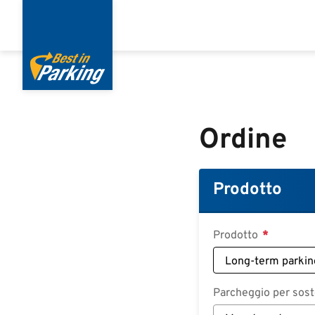
Salta
al
contenuto
principale
Ordine
Prodotto
Prodotto
Parcheggio per soste