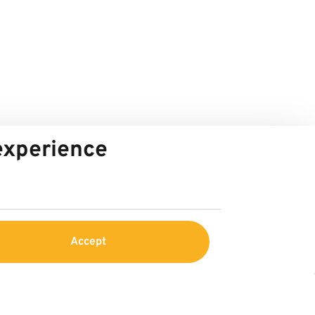
 experience
Accept
Service