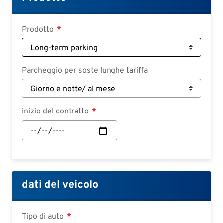
Deutsch
Croatian
Prodotto
Slovenian
Slovak
Parcheggio per soste lunghe tariffa
Serbian
inizio del contratto
inizio
del
contratto:
Data
dati del veicolo
Tipo di auto