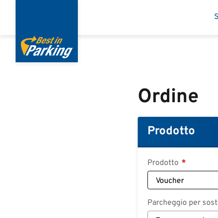
Salta
S
al
contenuto
principale
Ordine
Prodotto
Prodotto
Parcheggio per sost