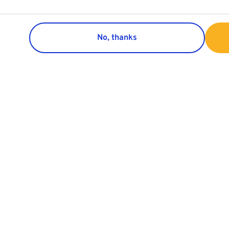
No, thanks
Group
Customer 
Azienda
Contatti
Aree di business
Sondaggio Cl
Sviluppo di progetto
Reclamo clie
Relazioni con gli investitori
Sostenibilità
Lavora con noi
Se
Cookies