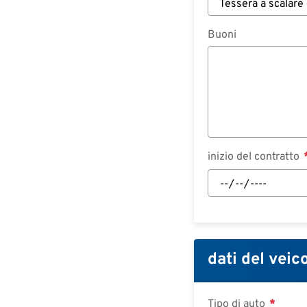
Buoni
inizio del contratto
inizio
del
contratto:
Data
dati del veic
Tipo di auto