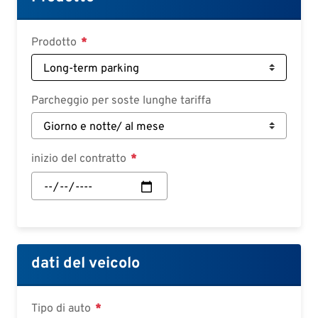
Deutsch
Croatian
Prodotto
Slovenian
Slovak
Parcheggio per soste lunghe tariffa
Serbian
inizio del contratto
inizio
del
contratto:
Data
dati del veicolo
Tipo di auto