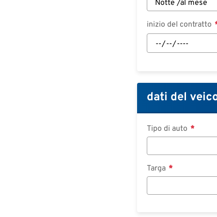
inizio del contratto
inizio
del
contratto:
Data
dati del veic
Tipo di auto
Targa