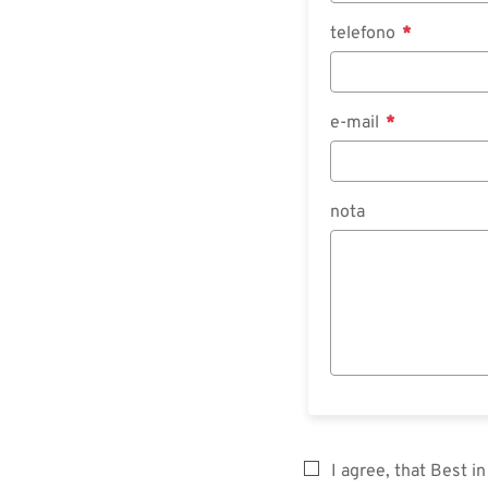
telefono
e-mail
nota
I agree, that Best 