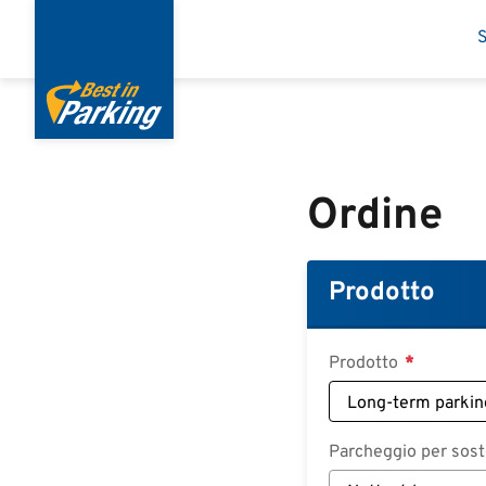
Salta
S
al
contenuto
principale
Ordine
Prodotto
Prodotto
Parcheggio per soste