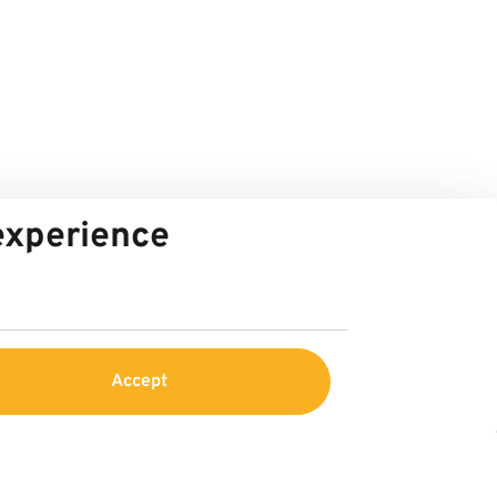
 experience
Accept
Center