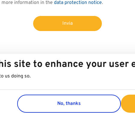
d more information in the
data protection notice
.
Invia
his site to enhance your user
to us doing so.
No, thanks
Group
Customer 
Azienda
Contatti