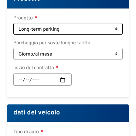
Deutsch
Croatian
Prodotto
Slovenian
Slovak
Parcheggio per soste lunghe tariffa
Serbian
inizio del contratto
inizio
del
contratto:
Data
dati del veicolo
Tipo di auto