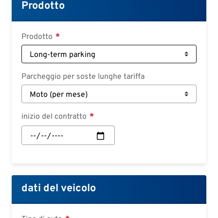
Croatian
Prodotto
Slovenian
Slovak
Prodotto
Serbian
Parcheggio per soste lunghe tariffa
inizio del contratto
inizio
del
contratto:
Data
dati del veicolo