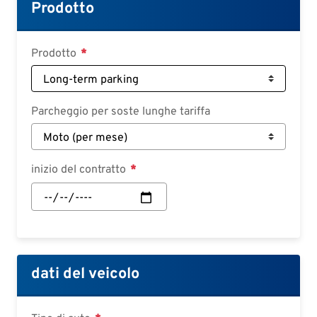
Croatian
Prodotto
Slovenian
Slovak
Prodotto
Serbian
Parcheggio per soste lunghe tariffa
inizio del contratto
inizio
del
contratto:
Data
dati del veicolo