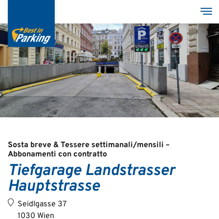
Salta
Tog
al
contenuto
principale
Services
Garages
Group
Sosta breve & Tessere settimanali/mensili –
Abbonamenti con contratto
Tiefgarage Landstrasser
Deutsch
Hauptstrasse
English
Seidlgasse 37
1030 Wien