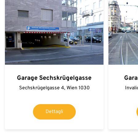
Garage Sechskrügelgasse
Gara
Sechskrügelgasse 4, Wien 1030
Inval
Dettagli