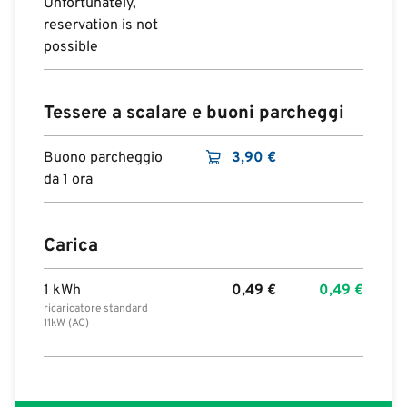
Unfortunately,
reservation is not
possible
Tessere a scalare e buoni parcheggi
Buono parcheggio
3,90
€
da 1 ora
Carica
1 kWh
0,49
€
0,49
€
ricaricatore standard
11kW (AC)