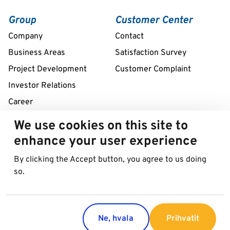
Group
Customer Center
Company
Contact
Business Areas
Satisfaction Survey
Project Development
Customer Complaint
Investor Relations
Career
We use cookies on this site to
Remote assistance service 24/7
enhance your user experience
+39 02 58307211
By clicking the Accept button, you agree to us doing
so.
© 2026 Best in Parking AG
Impressum
Zaštita podataka
Cookies
Ne, hvala
Prihvatit