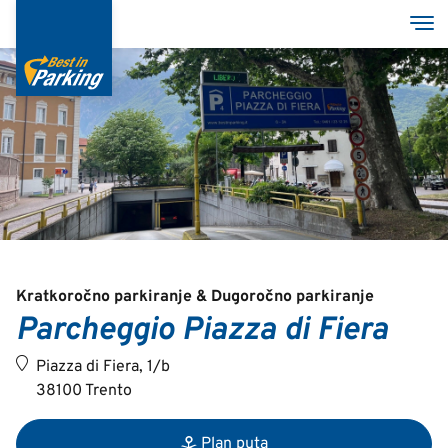
Skoči
Tog
na
glavni
sadržaj
Services
Garages
Group
MyBestInParking - ONLINE
Kratkoročno parkiranje & Dugoročno parkiranje
Parcheggio Piazza di Fiera
Piazza di Fiera, 1/b
38100 Trento
Italian
English
Plan puta