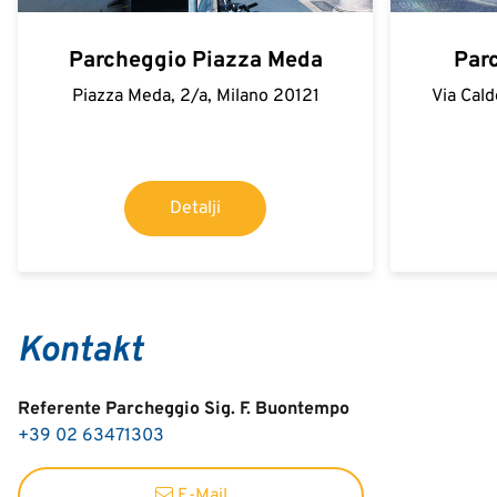
Parcheggio Piazza Meda
Par
Piazza Meda, 2/a, Milano 20121
Via Cald
Detalji
Kontakt
Referente Parcheggio Sig. F. Buontempo
+39 02 63471303
E-Mail