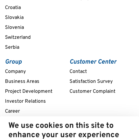
Croatia
Slovakia
Slovenia
Switzerland
Serbia
Group
Customer Center
Company
Contact
Business Areas
Satisfaction Survey
Project Development
Customer Complaint
Investor Relations
Career
We use cookies on this site to
Remote assistance service 24/7
enhance your user experience