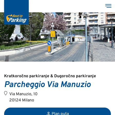
Skoči
Tog
na
glavni
sadržaj
Services
Garages
Group
MyBestInParking - ONLINE
Kratkoročno parkiranje & Dugoročno parkiranje
Parcheggio Via Manuzio
Via Manuzio, 10
20124 Milano
Italian
English
Plan puta