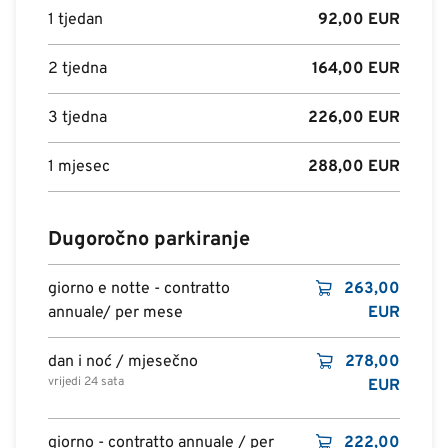
1 tjedan
92,00
EUR
2 tjedna
164,00
EUR
3 tjedna
226,00
EUR
1 mjesec
288,00
EUR
Dugoročno parkiranje
giorno e notte - contratto
263,00
annuale/ per mese
EUR
dan i noć / mjesečno
278,00
vrijedi 24 sata
EUR
giorno - contratto annuale / per
222,00