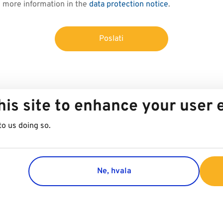
d more information in the
data protection notice
.
Poslati
his site to enhance your user
to us doing so.
Ne, hvala
Group
Customer 
Company
Contact