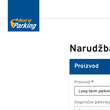
Skoči
na
glavni
sadržaj
Narudžb
Proizvod
Proizvod
Dugoročno parkiran