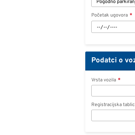
Početak ugovora
Početak
ugovora:
Datum
Podatci o vo
Vrsta vozila
Registracijska tabli