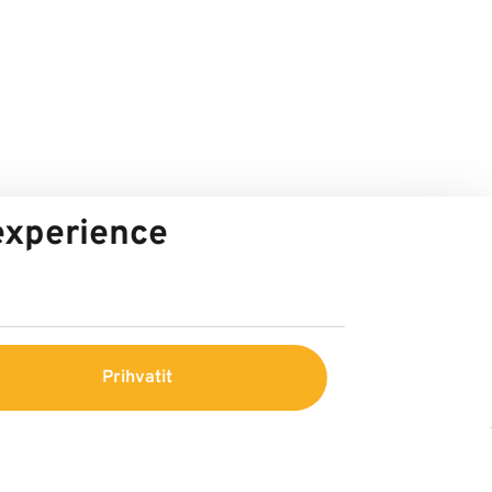
 experience
Prihvatit
Service