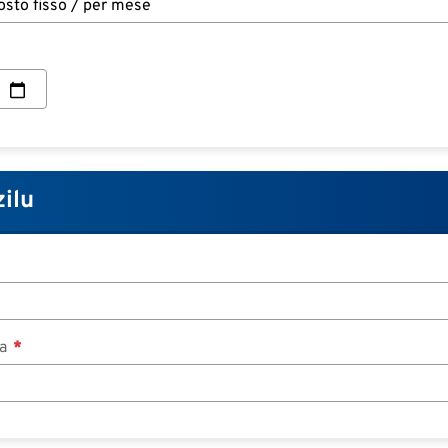
zilu
ca