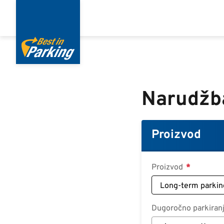
Skoči
na
glavni
sadržaj
Narudžb
Proizvod
Proizvod
Dugoročno parkiran