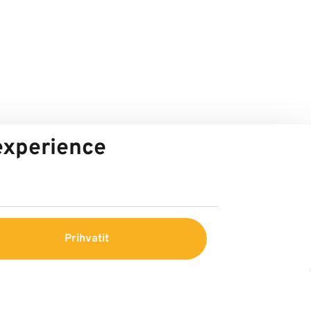
 experience
Prihvatit
Center