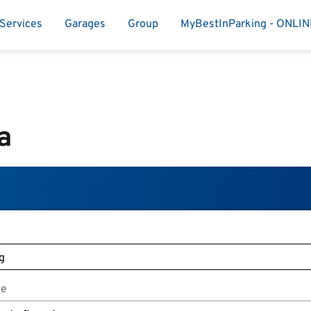
Services
Garages
Group
MyBestInParking - ONLI
a
je