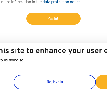
d more information in the
data protection notice
.
Poslati
his site to enhance your user
to us doing so.
Ne, hvala
Group
Customer 
Company
Contact