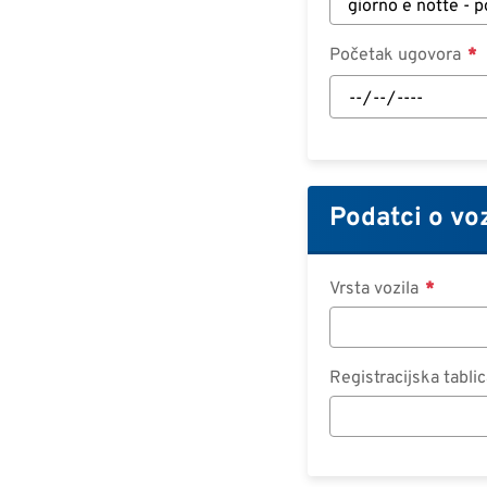
Početak ugovora
Početak
ugovora:
Datum
Podatci o vo
Vrsta vozila
Registracijska tabli