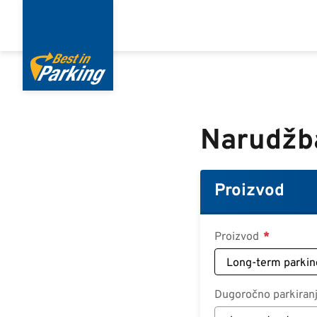
Skoči
na
glavni
sadržaj
Narudžb
Proizvod
Proizvod
Dugoročno parkiran