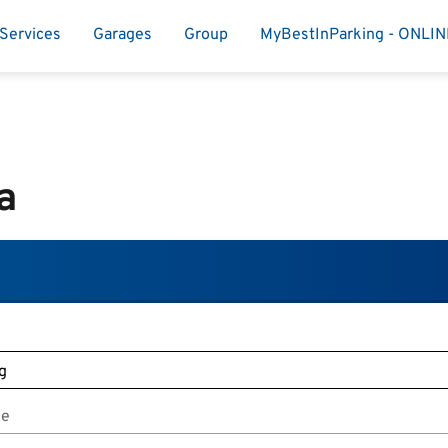
Services
Garages
Group
MyBestInParking - ONLI
a
je