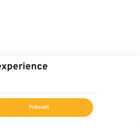
 experience
Prihvatit
Center