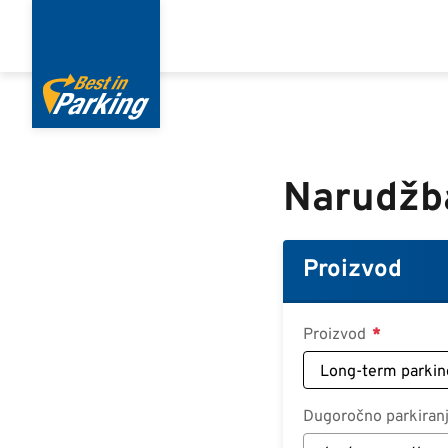
Skoči
na
glavni
sadržaj
Narudžb
Proizvod
Proizvod
Dugoročno parkiran