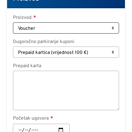
Croatian
Slovenian
Proizvod
Slovak
Serbian
Dugoročno parkiranje kuponi
Prepaid karta
Početak ugovora
Početak