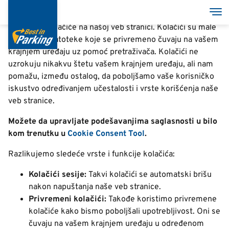
Kolačići
Skip
Tog
to
Koristimo kolačiće na našoj veb stranici. Kolačići su male
main
tekstualne datoteke koje se privremeno čuvaju na vašem
content
krajnjem uređaju uz pomoć pretraživača. Kolačići ne
uzrokuju nikakvu štetu vašem krajnjem uređaju, ali nam
pomažu, između ostalog, da poboljšamo vaše korisničko
iskustvo određivanjem učestalosti i vrste korišćenja naše
veb stranice.
Možete da upravljate podešavanjima saglasnosti u bilo
kom trenutku u
Cookie Consent Tool
.
Razlikujemo sledeće vrste i funkcije kolačića:
Kolačići sesije:
Takvi kolačići se automatski brišu
nakon napuštanja naše veb stranice.
Privremeni kolačići:
Takođe koristimo privremene
kolačiće kako bismo poboljšali upotrebljivost. Oni se
čuvaju na vašem krajnjem uređaju u određenom