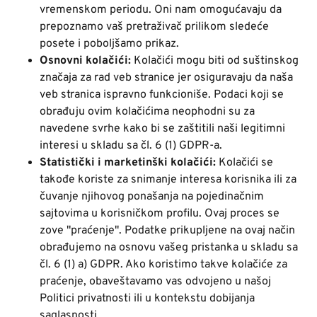
vremenskom periodu. Oni nam omogućavaju da
prepoznamo vaš pretraživač prilikom sledeće
posete i poboljšamo prikaz.
Osnovni kolačići:
Kolačići mogu biti od suštinskog
značaja za rad veb stranice jer osiguravaju da naša
veb stranica ispravno funkcioniše. Podaci koji se
obrađuju ovim kolačićima neophodni su za
navedene svrhe kako bi se zaštitili naši legitimni
interesi u skladu sa čl. 6 (1) GDPR-a.
Statistički i marketinški kolačići:
Kolačići se
takođe koriste za snimanje interesa korisnika ili za
čuvanje njihovog ponašanja na pojedinačnim
sajtovima u korisničkom profilu. Ovaj proces se
zove "praćenje". Podatke prikupljene na ovaj način
obrađujemo na osnovu vašeg pristanka u skladu sa
čl. 6 (1) a) GDPR. Ako koristimo takve kolačiće za
praćenje, obaveštavamo vas odvojeno u našoj
Politici privatnosti ili u kontekstu dobijanja
saglasnosti.