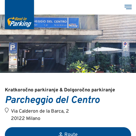
Skip
Tog
to
main
content
Services
Garages
Group
MyBestInParking - ONLINE
Kratkoročno parkiranje & Dolgoročno parkiranje
Parcheggio del Centro
Via Calderon de la Barca, 2
20122 Milano
Italian
English
Route