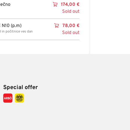
sečno
174,00
€
Sold out
 N10 (p.m)
78,00
€
 in počitnice ves dan
Sold out
Special offer