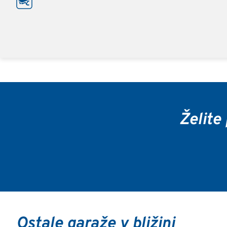
Želite
Ostale garaže v bližini