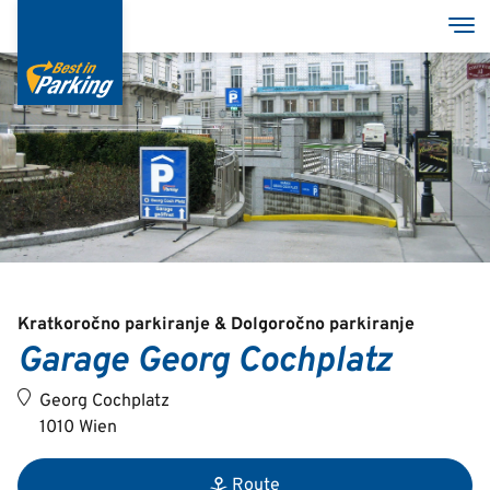
Skip
Tog
to
main
content
Services
Garages
Group
Kratkoročno parkiranje & Dolgoročno parkiranje
Garage Georg Cochplatz
Deutsch
Georg Cochplatz
English
1010 Wien
Route