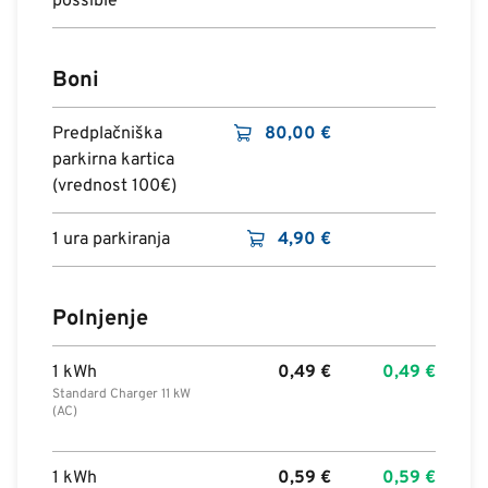
possible
Boni
Predplačniška
80,00
€
parkirna kartica
(vrednost 100€)
1 ura parkiranja
4,90
€
Polnjenje
1 kWh
0,49
€
0,49
€
Standard Charger 11 kW
(AC)
1 kWh
0,59
€
0,59
€