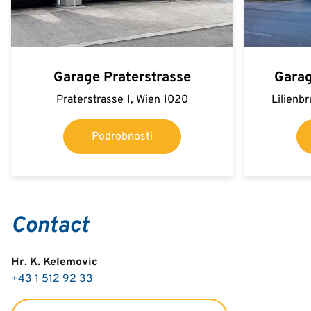
Garage Praterstrasse
Garag
Praterstrasse 1, Wien 1020
Lilienb
Podrobnosti
Contact
Hr. K. Kelemovic
+43 1 512 92 33