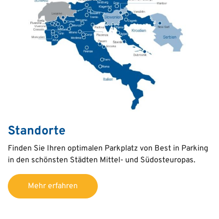
Standorte
Text
Finden Sie I
hren optimalen Parkplatz
von Best in Parking
in den schönsten Städten
Mittel- und Südosteuropas
.
Mehr erfahren