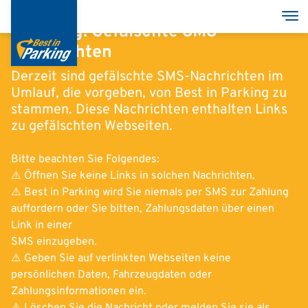
Direkt
Nav
zum
Warnung: Gefälschte SMS-
Inhalt
Nachrichten
Derzeit sind gefälschte SMS-Nachrichten im
Umlauf, die vorgeben, von Best in Parking zu
Services
stammen. Diese Nachrichten enthalten Links
zu gefälschten Webseiten.
Garagen
Bitte beachten Sie Folgendes:
Group
⚠️ Öffnen Sie keine Links in solchen Nachrichten.
⚠️ Best in Parking wird Sie niemals per SMS zur Zahlung
auffordern oder Sie bitten, Zahlungsdaten über einen
Link in einer
SMS einzugeben.
English
⚠️ Geben Sie auf verlinkten Webseiten keine
Deutsch
persönlichen Daten, Fahrzeugdaten oder
Italian
Zahlungsinformationen ein.